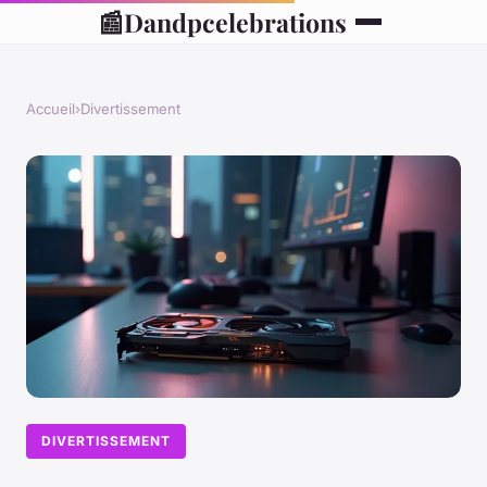
📰
Dandpcelebrations
Accueil
›
Divertissement
DIVERTISSEMENT