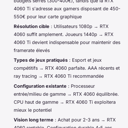
budgets serrés (300-400€), tandis que la RTX
4060 Ti s'adresse aux gamers disposant de 450-
550€ pour leur carte graphique
Résolution cible
: Utilisateurs 1080p → RTX
4060 suffit amplement. Joueurs 1440p → RTX
4060 Ti devient indispensable pour maintenir des
framerate élevés
Types de jeux pratiqués
: Esport et jeux
compétitifs → RTX 4060 parfaite. AAA récents et
ray tracing → RTX 4060 Ti recommandée
Configuration existante
: Processeur
entrée/milieu de gamme → RTX 4060 équilibrée.
CPU haut de gamme → RTX 4060 Ti exploitera
mieux le potentiel
Vision long terme
: Achat pour 2-3 ans → RTX
4060 rentable. Configuration durable 4-5 ans →