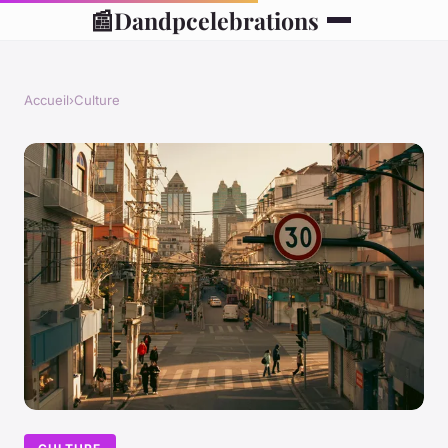
📰
Dandpcelebrations
Accueil
›
Culture