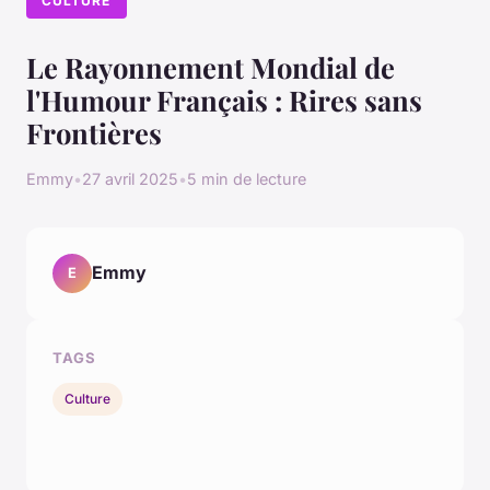
CULTURE
Le Rayonnement Mondial de
l'Humour Français : Rires sans
Frontières
Emmy
•
27 avril 2025
•
5 min de lecture
Emmy
E
TAGS
Culture