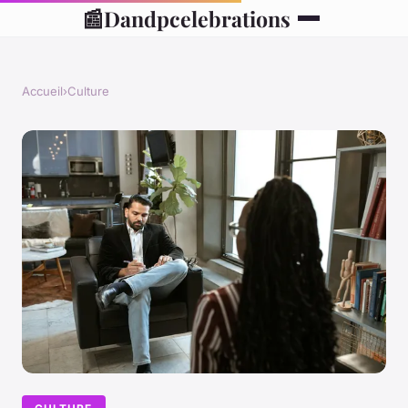
📰
Dandpcelebrations
Accueil
›
Culture