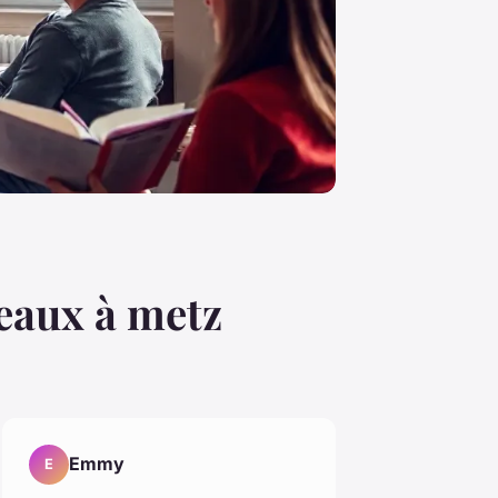
veaux à metz
Emmy
E