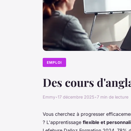
EMPLOI
Des cours d'angla
Emmy
•
17 décembre 2025
•
7 min de lecture
Vous cherchez à progresser efficacement
? L'apprentissage
flexible et personnal
Lefebvre Dalloz Formation 2024, 78% des