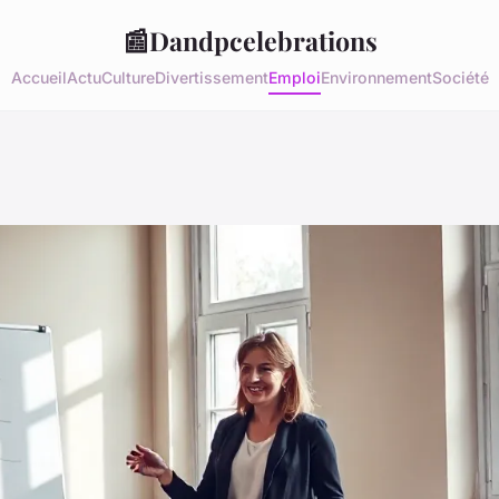
📰
Dandpcelebrations
Accueil
Actu
Culture
Divertissement
Emploi
Environnement
Société